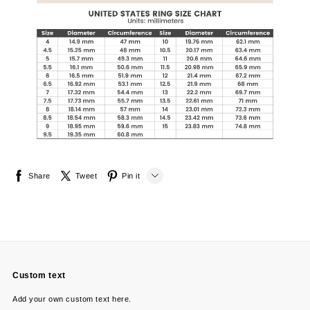
Share
Tweet
Pin it
LINE
Whatsapp
Tumblr
Custom text
Add your own custom text here.